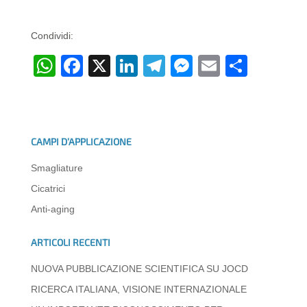
Condividi:
W
F
X
Li
T
M
E
C
h
a
n
el
e
m
o
at
c
k
e
ss
ail
n
s
e
e
gr
e
di
CAMPI D’APPLICAZIONE
A
b
dI
a
n
vi
Smagliature
p
o
n
m
g
di
Cicatrici
p
o
er
Anti-aging
k
ARTICOLI RECENTI
NUOVA PUBBLICAZIONE SCIENTIFICA SU JOCD
RICERCA ITALIANA, VISIONE INTERNAZIONALE