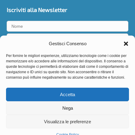
Iscriviti alla Newsletter
Gestisci Consenso
Accetto la
privacy policy
Per fornire le migliori esperienze, utilizziamo tecnologie come i cookie per
memorizzare e/o accedere alle informazioni del dispositivo. Il consenso a
queste tecnologie ci permetterà di elaborare dati come il comportamento di
navigazione o ID unici su questo sito. Non acconsentire o ritirare il
consenso può influire negativamente su alcune caratteristiche e funzioni.
Seguici
Accetta
Nega
Visualizza le preferenze
BIODERMOGENESI®
è un marchio registrato di
EXPO
ITALIA s.r.l
. – Firenze (Italy) –
Web Agency ZonaZero
Cookie Policy