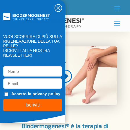
Q
VUOI SCOPRIRE DI PIÙ SULLA
RIGENERAZIONE DELLA TUA
PELLE?
ISCRIVITI ALLA NOSTRA
NEWSLETTER!
Accetto la
privacy policy
Biodermogenesi® è la terapia di