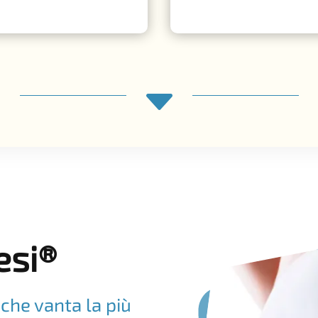
C
esi®
che vanta la più