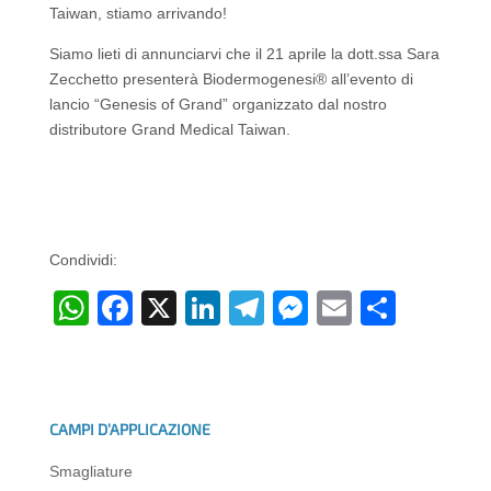
Taiwan, stiamo arrivando!
Siamo lieti di annunciarvi che il 21 aprile la dott.ssa Sara
Zecchetto presenterà Biodermogenesi® all’evento di
lancio “Genesis of Grand” organizzato dal nostro
distributore Grand Medical Taiwan.
Condividi:
W
F
X
Li
T
M
E
C
h
a
n
el
e
m
o
at
c
k
e
ss
ail
n
s
e
e
gr
e
di
CAMPI D’APPLICAZIONE
A
b
dI
a
n
vi
Smagliature
p
o
n
m
g
di