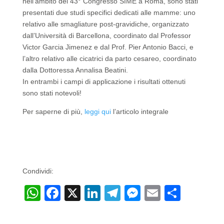
nell’ambito del 43° Congresso SIME a Roma, sono stati
presentati due studi specifici dedicati alle mamme: uno
relativo alle smagliature post-gravidiche, organizzato
dall’Università di Barcellona, coordinato dal Professor
Victor Garcia Jimenez e dal Prof. Pier Antonio Bacci, e
l’altro relativo alle cicatrici da parto cesareo, coordinato
dalla Dottoressa Annalisa Beatini.
In entrambi i campi di applicazione i risultati ottenuti
sono stati notevoli!
Per saperne di più,
leggi qui
l’articolo integrale
Condividi:
W
F
X
Li
T
M
E
C
h
a
n
el
e
m
o