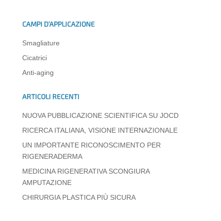
at
c
k
e
ss
ail
n
s
e
e
gr
e
di
CAMPI D’APPLICAZIONE
A
b
dI
a
n
vi
Smagliature
p
o
n
m
g
di
Cicatrici
p
o
er
Anti-aging
k
ARTICOLI RECENTI
NUOVA PUBBLICAZIONE SCIENTIFICA SU JOCD
RICERCA ITALIANA, VISIONE INTERNAZIONALE
UN IMPORTANTE RICONOSCIMENTO PER
RIGENERADERMA
MEDICINA RIGENERATIVA SCONGIURA
AMPUTAZIONE
CHIRURGIA PLASTICA PIÙ SICURA