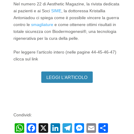
Nel numero 22 di Aesthetic Magazine, la rivista dedicata
ai pazienti e ai Soci
SIME
, la dottoressa Kristallia
Antoniadou ci spiega come è possibile vincere la guerra
contro le
smagliature
e come ottenere ottimi risultati in
totale sicurezza con Biodermogenesi®, una tecnologia
rigenerativa per la cura della pelle.
Per leggere l’articolo intero (nelle pagine 44-45-46-47)
clicca sul link
LEGGI L'ARTICOLO
Condividi:
W
F
X
Li
T
M
E
C