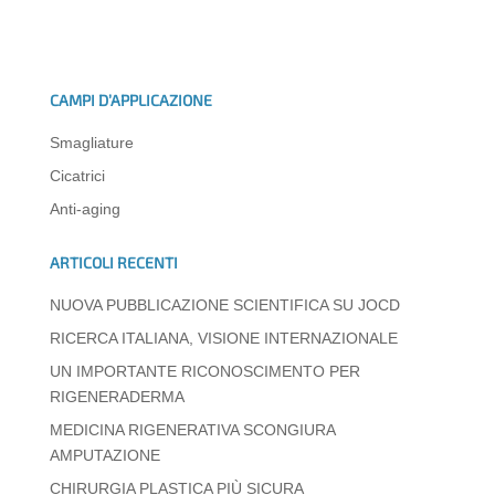
h
a
n
el
e
m
o
at
c
k
e
ss
ail
n
s
e
e
gr
e
di
CAMPI D’APPLICAZIONE
A
b
dI
a
n
vi
Smagliature
p
o
n
m
g
di
Cicatrici
p
o
er
Anti-aging
k
ARTICOLI RECENTI
NUOVA PUBBLICAZIONE SCIENTIFICA SU JOCD
RICERCA ITALIANA, VISIONE INTERNAZIONALE
UN IMPORTANTE RICONOSCIMENTO PER
RIGENERADERMA
MEDICINA RIGENERATIVA SCONGIURA
AMPUTAZIONE
CHIRURGIA PLASTICA PIÙ SICURA