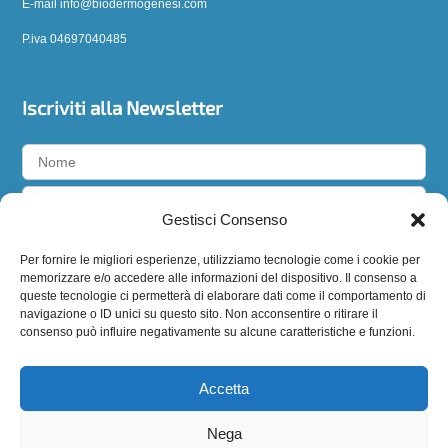
E-mail info@biodermogenesi.com
P.iva 04697040485
Iscriviti alla Newsletter
Gestisci Consenso
Accetto la
privacy policy
Per fornire le migliori esperienze, utilizziamo tecnologie come i cookie per
memorizzare e/o accedere alle informazioni del dispositivo. Il consenso a
queste tecnologie ci permetterà di elaborare dati come il comportamento di
navigazione o ID unici su questo sito. Non acconsentire o ritirare il
consenso può influire negativamente su alcune caratteristiche e funzioni.
Seguici
Accetta
Nega