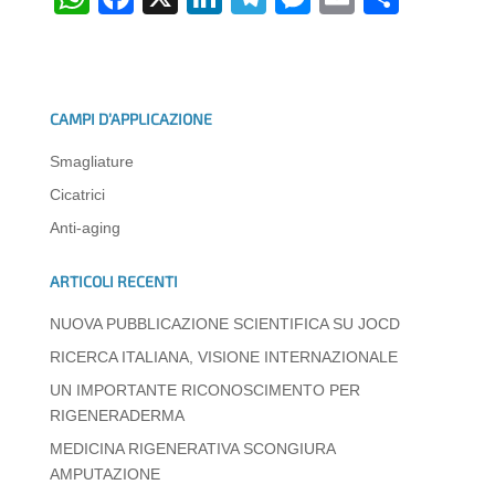
h
a
n
el
e
m
o
at
c
k
e
ss
ail
n
s
e
e
gr
e
di
CAMPI D’APPLICAZIONE
A
b
dI
a
n
vi
Smagliature
p
o
n
m
g
di
Cicatrici
p
o
er
Anti-aging
k
ARTICOLI RECENTI
NUOVA PUBBLICAZIONE SCIENTIFICA SU JOCD
RICERCA ITALIANA, VISIONE INTERNAZIONALE
UN IMPORTANTE RICONOSCIMENTO PER
RIGENERADERMA
MEDICINA RIGENERATIVA SCONGIURA
AMPUTAZIONE