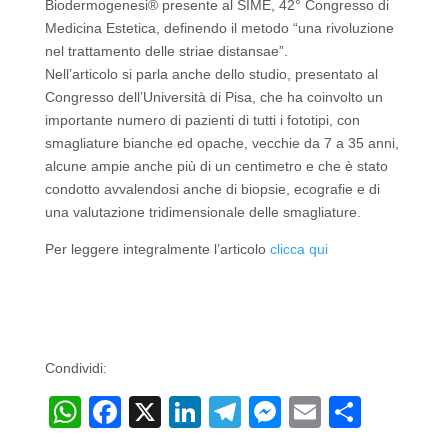
Biodermogenesi® presente al SIME, 42° Congresso di
Medicina Estetica, definendo il metodo “una rivoluzione
nel trattamento delle striae distansae”.
Nell’articolo si parla anche dello studio, presentato al
Congresso dell’Università di Pisa, che ha coinvolto un
importante numero di pazienti di tutti i fototipi, con
smagliature bianche ed opache, vecchie da 7 a 35 anni,
alcune ampie anche più di un centimetro e che è stato
condotto avvalendosi anche di biopsie, ecografie e di
una valutazione tridimensionale delle smagliature.
Per leggere integralmente l’articolo
clicca qui
Condividi:
W
F
X
Li
T
M
E
C
h
a
n
el
e
m
o