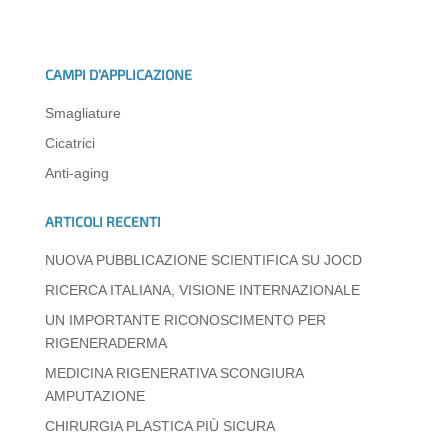
at
c
k
e
ss
ail
n
s
e
e
gr
e
di
CAMPI D’APPLICAZIONE
A
b
dI
a
n
vi
Smagliature
p
o
n
m
g
di
Cicatrici
p
o
er
Anti-aging
k
ARTICOLI RECENTI
NUOVA PUBBLICAZIONE SCIENTIFICA SU JOCD
RICERCA ITALIANA, VISIONE INTERNAZIONALE
UN IMPORTANTE RICONOSCIMENTO PER
RIGENERADERMA
MEDICINA RIGENERATIVA SCONGIURA
AMPUTAZIONE
CHIRURGIA PLASTICA PIÙ SICURA