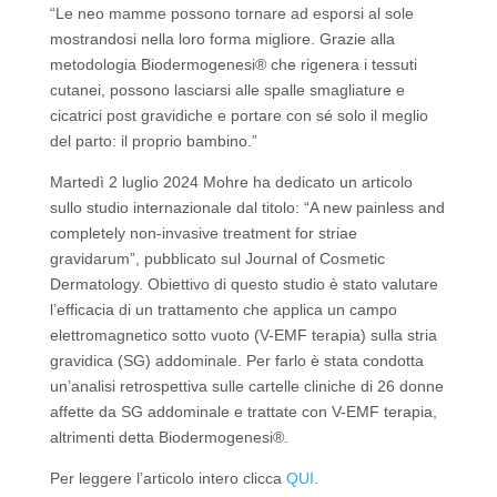
“Le neo mamme possono tornare ad esporsi al sole
mostrandosi nella loro forma migliore. Grazie alla
metodologia Biodermogenesi® che rigenera i tessuti
cutanei, possono lasciarsi alle spalle smagliature e
cicatrici post gravidiche e portare con sé solo il meglio
del parto: il proprio bambino.”
Martedì 2 luglio 2024 Mohre ha dedicato un articolo
sullo studio internazionale dal titolo: “A new painless and
completely non-invasive treatment for striae
gravidarum”, pubblicato sul Journal of Cosmetic
Dermatology. Obiettivo di questo studio è stato valutare
l’efficacia di un trattamento che applica un campo
elettromagnetico sotto vuoto (V-EMF terapia) sulla stria
gravidica (SG) addominale. Per farlo è stata condotta
un’analisi retrospettiva sulle cartelle cliniche di 26 donne
affette da SG addominale e trattate con V-EMF terapia,
altrimenti detta Biodermogenesi®.
Per leggere l’articolo intero clicca
QUI
.