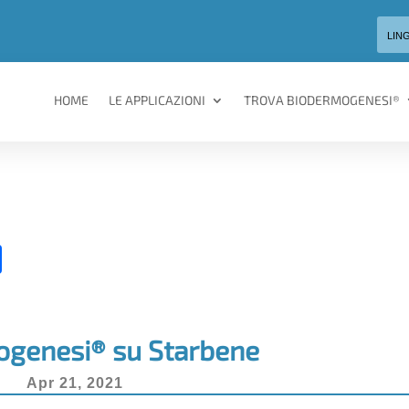
LIN
HOME
LE APPLICAZIONI
TROVA BIODERMOGENESI®
C
o
n
di
genesi® su Starbene
vi
Apr 21, 2021
di