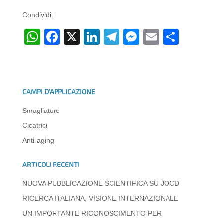
Condividi:
W
F
X
Li
T
M
E
C
h
a
n
el
e
m
o
at
c
k
e
ss
ail
n
s
e
e
gr
e
di
CAMPI D’APPLICAZIONE
A
b
dI
a
n
vi
Smagliature
p
o
n
m
g
di
Cicatrici
p
o
er
Anti-aging
k
ARTICOLI RECENTI
NUOVA PUBBLICAZIONE SCIENTIFICA SU JOCD
RICERCA ITALIANA, VISIONE INTERNAZIONALE
UN IMPORTANTE RICONOSCIMENTO PER