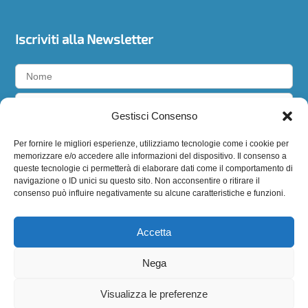
Iscriviti alla Newsletter
Gestisci Consenso
Accetto la
privacy policy
Per fornire le migliori esperienze, utilizziamo tecnologie come i cookie per
memorizzare e/o accedere alle informazioni del dispositivo. Il consenso a
queste tecnologie ci permetterà di elaborare dati come il comportamento di
navigazione o ID unici su questo sito. Non acconsentire o ritirare il
Seguici
consenso può influire negativamente su alcune caratteristiche e funzioni.
Accetta
Nega
Visualizza le preferenze
BIODERMOGENESI®
è un marchio registrato di
EXPO