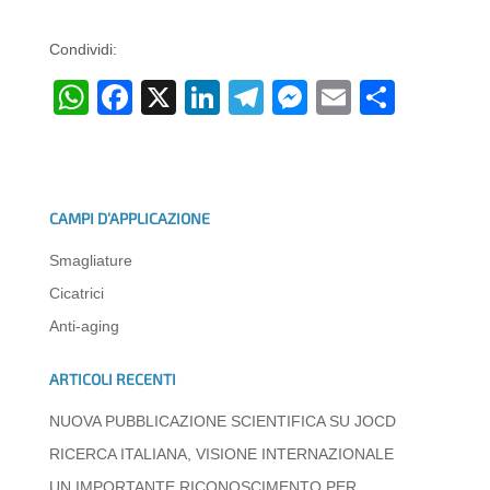
Condividi:
W
F
X
Li
T
M
E
C
h
a
n
el
e
m
o
at
c
k
e
ss
ail
n
s
e
e
gr
e
di
CAMPI D’APPLICAZIONE
A
b
dI
a
n
vi
Smagliature
p
o
n
m
g
di
Cicatrici
p
o
er
Anti-aging
k
ARTICOLI RECENTI
NUOVA PUBBLICAZIONE SCIENTIFICA SU JOCD
RICERCA ITALIANA, VISIONE INTERNAZIONALE
UN IMPORTANTE RICONOSCIMENTO PER