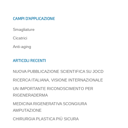
at
c
k
e
ss
ail
n
s
e
e
gr
e
di
CAMPI D’APPLICAZIONE
A
b
dI
a
n
vi
Smagliature
p
o
n
m
g
di
Cicatrici
p
o
er
Anti-aging
k
ARTICOLI RECENTI
NUOVA PUBBLICAZIONE SCIENTIFICA SU JOCD
RICERCA ITALIANA, VISIONE INTERNAZIONALE
UN IMPORTANTE RICONOSCIMENTO PER
RIGENERADERMA
MEDICINA RIGENERATIVA SCONGIURA
AMPUTAZIONE
CHIRURGIA PLASTICA PIÙ SICURA