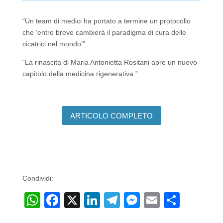
“Un team di medici ha portato a termine un protocollo
che ‘entro breve cambierà il paradigma di cura delle
cicatrici nel mondo’”.
“La rinascita di
Maria Antonietta Rositani apre un nuovo
capitolo della medicina rigenerativa.”
ARTICOLO COMPLETO
Condividi:
W
F
X
Li
T
M
E
C
h
a
n
el
e
m
o