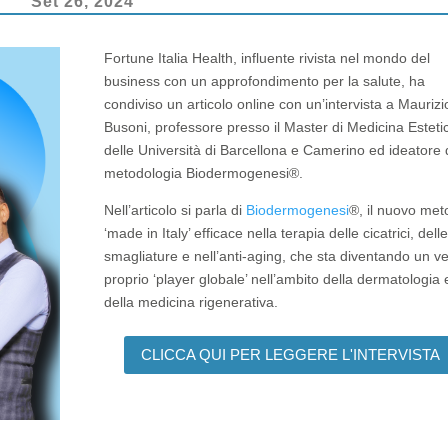
Set 26, 2024
Fortune Italia Health, influente rivista nel mondo del
business con un approfondimento per la salute, ha
condiviso un articolo online con un’intervista a Maurizi
Busoni, professore presso il Master di Medicina Esteti
delle Università di Barcellona e Camerino ed ideatore 
metodologia Biodermogenesi®.
Nell’articolo si parla di
Biodermogenesi
®, il nuovo me
‘made in Italy’ efficace nella terapia delle cicatrici, delle
smagliature e nell’anti-aging, che sta diventando un v
proprio ‘player globale’ nell’ambito della dermatologia 
della medicina rigenerativa.
CLICCA QUI PER LEGGERE L'INTERVISTA