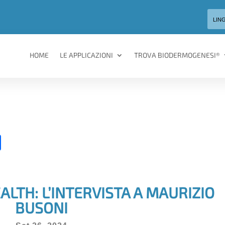
LIN
HOME
LE APPLICAZIONI
TROVA BIODERMOGENESI®
C
o
n
di
ALTH: L’INTERVISTA A MAURIZIO
vi
BUSONI
di