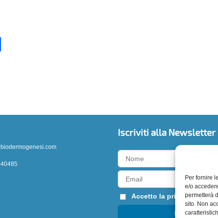
C
o
n
di
vi
di
Iscriviti alla Newsletter
@biodermogenesi.com
040485
Per fornire 
e/o accedere
permetterà d
Accetto la
privacy policy
sito. Non ac
caratteristic