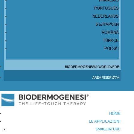
FRANÇAIS
PORTUGUÊS
NEDERLANDS
БЪЛГАРСКИ
ROMÂNĂ
TÜRKÇE
POLSKI
BIODERMOGENESI® WORLDWIDE
AREA RISERVATA
HOME
LE APPLICAZIONI
SMAGLIATURE