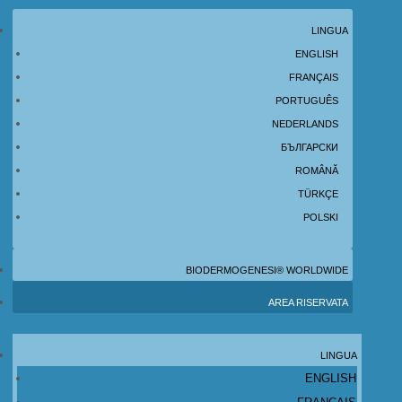
LINGUA
ENGLISH
FRANÇAIS
PORTUGUÊS
NEDERLANDS
БЪЛГАРСКИ
ROMÂNĂ
TÜRKÇE
POLSKI
BIODERMOGENESI® WORLDWIDE
AREA RISERVATA
LINGUA
ENGLISH