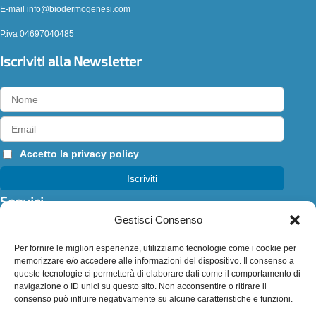
E-mail info@biodermogenesi.com
P.iva 04697040485
Iscriviti alla Newsletter
Accetto la
privacy policy
Seguici
Gestisci Consenso
Segui
Per fornire le migliori esperienze, utilizziamo tecnologie come i cookie per
Segui
memorizzare e/o accedere alle informazioni del dispositivo. Il consenso a
Segui
queste tecnologie ci permetterà di elaborare dati come il comportamento di
navigazione o ID unici su questo sito. Non acconsentire o ritirare il
Segui
consenso può influire negativamente su alcune caratteristiche e funzioni.
Segui