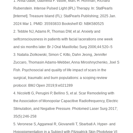
Anita Gade, Gabriella F. Vasile, Marc H. Hohman, Richard
Rubenstein. Intense Pulsed Light (IPL) Therapy. In: StatPearls
[Internet]. Treasure Island (FL): StatPearls Publishing; 2025 Jan.
2024 Mar 1. PMID: 35593833 Bookshelf ID: NBK580525
Tebble NJ, Adams R, Thomas DW, et al. Anxiety and
selfconsciousness in patients with facial lacerations one week
and six months later. Br J Oral Maxillofac Surg 2006;44:520–5
Natalia Ziolkowski, Simon C Kitto, Dahn Jeong, Jennifer
Zuccaro, Thomasin Adams-Webber, Anna Miroshnychenko, Joel S
Fish. Psychosocial and quality of life impact of scars in the
surgical, traumatic and burn populations: a scoping review
protocol. BMJ Open 2019;9:e021289
Nicoletti G, Perugini P, Bellino S, et al. Scar Remodeling with
the Association of Monopolar Capacitive Radiofrequency, Electric
Stimulation, and Negative Pressure. Photomed Laser Surg 2017;
35(5):246-258
Veronese S, Aggarwal R, Giovanelli T, Sbarbati A. Hyper- and
Hypopigmentation in a Subject with Fitzpatrick Skin Phototype VI: