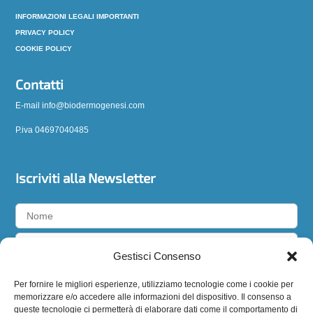
INFORMAZIONI LEGALI IMPORTANTI
PRIVACY POLICY
COOKIE POLICY
Contatti
E-mail info@biodermogenesi.com
P.iva 04697040485
Iscriviti alla Newsletter
Gestisci Consenso
Accetto la
privacy policy
Per fornire le migliori esperienze, utilizziamo tecnologie come i cookie per
memorizzare e/o accedere alle informazioni del dispositivo. Il consenso a
queste tecnologie ci permetterà di elaborare dati come il comportamento di