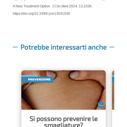
A New Treatment Option. J.Clin.Med.2024, 13,1036.
https://doi.org/10.3390/ jcm13041036
Potrebbe interessarti anche
Si possono prevenire le
Pe
smagliature?
s