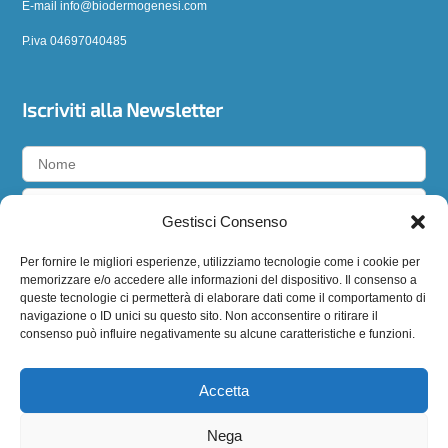
E-mail info@biodermogenesi.com
P.iva 04697040485
Iscriviti alla Newsletter
Gestisci Consenso
Accetto la
privacy policy
Per fornire le migliori esperienze, utilizziamo tecnologie come i cookie per
memorizzare e/o accedere alle informazioni del dispositivo. Il consenso a
queste tecnologie ci permetterà di elaborare dati come il comportamento di
navigazione o ID unici su questo sito. Non acconsentire o ritirare il
Seguici
consenso può influire negativamente su alcune caratteristiche e funzioni.
Accetta
Nega