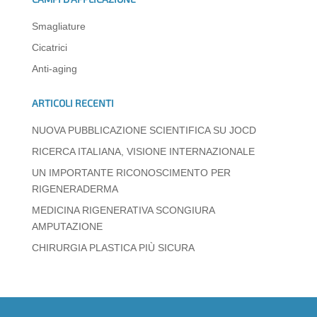
A
b
dI
a
n
vi
Smagliature
p
o
n
m
g
di
Cicatrici
p
o
er
Anti-aging
k
ARTICOLI RECENTI
NUOVA PUBBLICAZIONE SCIENTIFICA SU JOCD
RICERCA ITALIANA, VISIONE INTERNAZIONALE
UN IMPORTANTE RICONOSCIMENTO PER
RIGENERADERMA
MEDICINA RIGENERATIVA SCONGIURA
AMPUTAZIONE
CHIRURGIA PLASTICA PIÙ SICURA