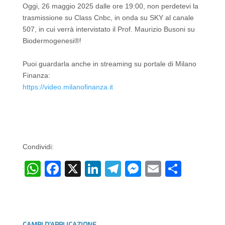
Oggi, 26 maggio 2025 dalle ore 19:00, non perdetevi la
trasmissione su Class Cnbc, in onda su SKY al canale
507, in cui verrà intervistato il Prof. Maurizio Busoni su
Biodermogenesi®!
Puoi guardarla anche in streaming su portale di Milano
Finanza:
https://video.milanofinanza.it
Condividi:
W
F
X
Li
T
M
E
C
h
a
n
el
e
m
o
at
c
k
e
ss
ail
n
s
e
e
gr
e
di
CAMPI D’APPLICAZIONE