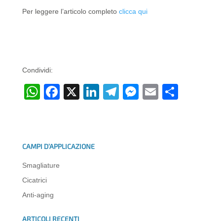
Per leggere l’articolo completo
clicca qui
Condividi:
W
F
X
Li
T
M
E
C
h
a
n
el
e
m
o
at
c
k
e
ss
ail
n
s
e
e
gr
e
di
CAMPI D’APPLICAZIONE
A
b
dI
a
n
vi
Smagliature
p
o
n
m
g
di
Cicatrici
p
o
er
Anti-aging
k
ARTICOLI RECENTI