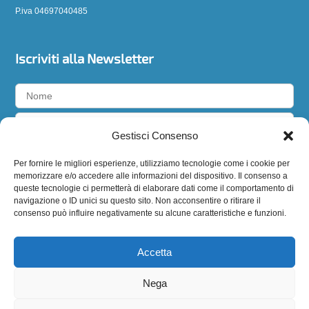
P.iva 04697040485
Iscriviti alla Newsletter
Gestisci Consenso
Accetto la
privacy policy
Per fornire le migliori esperienze, utilizziamo tecnologie come i cookie per
memorizzare e/o accedere alle informazioni del dispositivo. Il consenso a
queste tecnologie ci permetterà di elaborare dati come il comportamento di
navigazione o ID unici su questo sito. Non acconsentire o ritirare il
consenso può influire negativamente su alcune caratteristiche e funzioni.
Seguici
Accetta
Nega