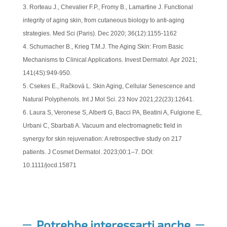
Rorteau J., Chevalier F.P., Fromy B., Lamartine J. Functional
integrity of aging skin, from cutaneous biology to anti-aging
strategies. Med Sci (Paris). Dec 2020; 36(12):1155-1162
Schumacher B., Krieg T.M.J. The Aging Skin: From Basic
Mechanisms to Clinical Applications. Invest Dermatol. Apr 2021;
141(4S):949-950.
Csekes E., Račková L. Skin Aging, Cellular Senescence and
Natural Polyphenols. Int J Mol Sci. 23 Nov 2021;22(23):12641.
Laura S, Veronese S, Alberti G, Bacci PA, Beatini A, Fulgione E,
Urbani C, Sbarbati A. Vacuum and electromagnetic field in
synergy for skin rejuvenation: A retrospective study on 217
patients. J Cosmet Dermatol. 2023;00:1–7. DOI:
10.1111/jocd.15871
Potrebbe interessarti anche