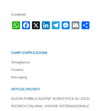
Condividi:
W
F
X
Li
T
M
E
C
h
a
n
el
e
m
o
at
c
k
e
ss
ail
n
s
e
e
gr
e
di
CAMPI D’APPLICAZIONE
A
b
dI
a
n
vi
Smagliature
p
o
n
m
g
di
Cicatrici
p
o
er
Anti-aging
k
ARTICOLI RECENTI
NUOVA PUBBLICAZIONE SCIENTIFICA SU JOCD
RICERCA ITALIANA, VISIONE INTERNAZIONALE