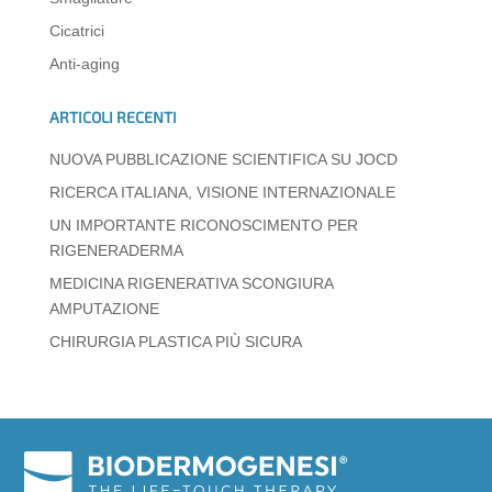
p
o
n
m
g
di
Cicatrici
p
o
er
Anti-aging
k
ARTICOLI RECENTI
NUOVA PUBBLICAZIONE SCIENTIFICA SU JOCD
RICERCA ITALIANA, VISIONE INTERNAZIONALE
UN IMPORTANTE RICONOSCIMENTO PER
RIGENERADERMA
MEDICINA RIGENERATIVA SCONGIURA
AMPUTAZIONE
CHIRURGIA PLASTICA PIÙ SICURA