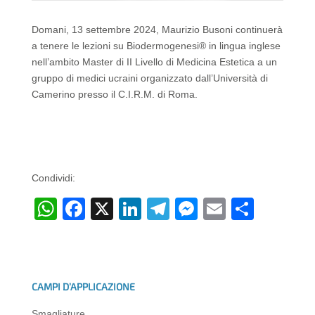
Domani, 13 settembre 2024, Maurizio Busoni continuerà
a tenere le lezioni su Biodermogenesi® in lingua inglese
nell’ambito Master di II Livello di Medicina Estetica a un
gruppo di medici ucraini organizzato dall’Università di
Camerino presso il C.I.R.M. di Roma.
Condividi:
W
F
X
Li
T
M
E
C
h
a
n
el
e
m
o
at
c
k
e
ss
ail
n
s
e
e
gr
e
di
CAMPI D’APPLICAZIONE
A
b
dI
a
n
vi
Smagliature