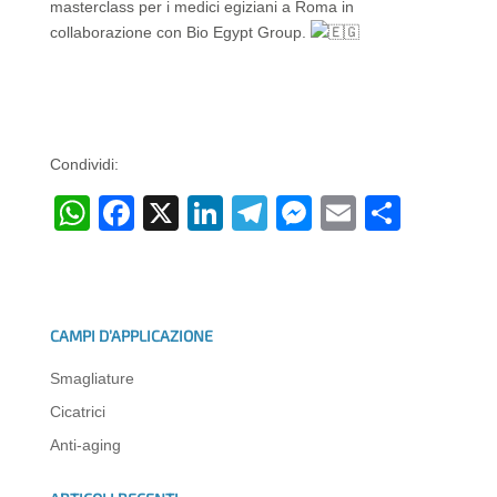
masterclass per i medici egiziani a Roma in
collaborazione con Bio Egypt Group.
Condividi:
W
F
X
Li
T
M
E
C
h
a
n
el
e
m
o
at
c
k
e
ss
ail
n
s
e
e
gr
e
di
CAMPI D’APPLICAZIONE
A
b
dI
a
n
vi
Smagliature
p
o
n
m
g
di
Cicatrici
p
o
er
Anti-aging
k