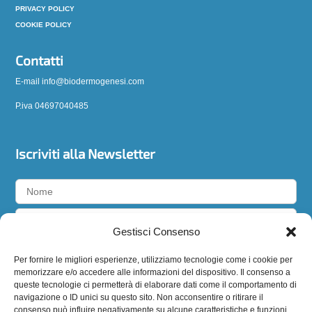
PRIVACY POLICY
COOKIE POLICY
Contatti
E-mail info@biodermogenesi.com
P.iva 04697040485
Iscriviti alla Newsletter
Gestisci Consenso
Accetto la
privacy policy
Per fornire le migliori esperienze, utilizziamo tecnologie come i cookie per
memorizzare e/o accedere alle informazioni del dispositivo. Il consenso a
queste tecnologie ci permetterà di elaborare dati come il comportamento di
navigazione o ID unici su questo sito. Non acconsentire o ritirare il
consenso può influire negativamente su alcune caratteristiche e funzioni.