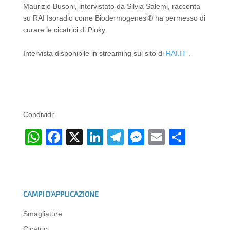
Maurizio Busoni, intervistato da Silvia Salemi, racconta
su RAI Isoradio come Biodermogenesi® ha permesso di
curare le cicatrici di Pinky.
Intervista disponibile in streaming sul sito di
RAI.IT
.
Condividi:
W
F
X
Li
T
M
E
C
h
a
n
el
e
m
o
at
c
k
e
ss
ail
n
s
e
e
gr
e
di
CAMPI D’APPLICAZIONE
A
b
dI
a
n
vi
Smagliature
p
o
n
m
g
di
Cicatrici