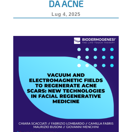
DA ACNE
k
Lug 4, 2025