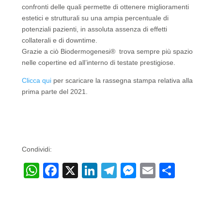
confronti delle quali permette di ottenere miglioramenti
estetici e strutturali su una ampia percentuale di
potenziali pazienti, in assoluta assenza di effetti
collaterali e di downtime.
Grazie a ciò Biodermogenesi® trova sempre più spazio
nelle copertine ed all’interno di testate prestigiose.
Clicca qui
per scaricare la rassegna stampa relativa alla
prima parte del 2021.
Condividi:
W
F
X
Li
T
M
E
C
h
a
n
el
e
m
o
at
c
k
e
ss
ail
n
s
e
e
gr
e
di