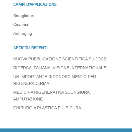
CAMPI D’APPLICAZIONE
A
b
dI
a
n
vi
Smagliature
p
o
n
m
g
di
Cicatrici
p
o
er
Anti-aging
k
ARTICOLI RECENTI
NUOVA PUBBLICAZIONE SCIENTIFICA SU JOCD
RICERCA ITALIANA, VISIONE INTERNAZIONALE
UN IMPORTANTE RICONOSCIMENTO PER
RIGENERADERMA
MEDICINA RIGENERATIVA SCONGIURA
AMPUTAZIONE
CHIRURGIA PLASTICA PIÙ SICURA