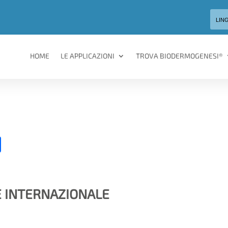
LIN
HOME
LE APPLICAZIONI
TROVA BIODERMOGENESI®
C
o
n
di
NE INTERNAZIONALE
vi
di