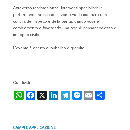
Attraverso testimonianze, interventi specialistici e
performance artistiche, l’evento vuole costruire una
cultura del rispetto e della parità, dando voce al
cambiamento e favorendo una rete di consapevolezza e
impegno civile.
L’evento è aperto al pubblico e gratuito.
Condividi:
W
F
X
Li
T
M
E
C
h
a
n
el
e
m
o
at
c
k
e
ss
ail
n
s
e
e
gr
e
di
CAMPI D’APPLICAZIONE