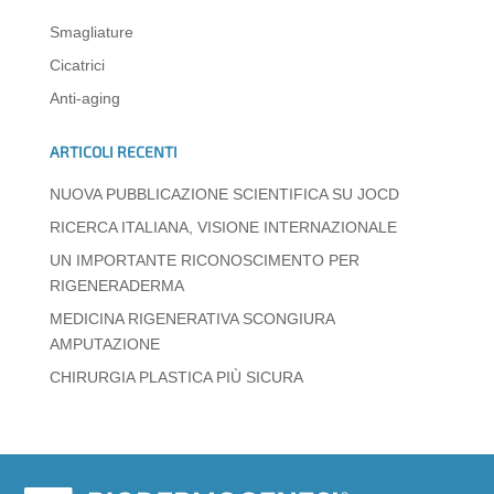
A
b
dI
a
n
vi
Smagliature
p
o
n
m
g
di
Cicatrici
p
o
er
Anti-aging
k
ARTICOLI RECENTI
NUOVA PUBBLICAZIONE SCIENTIFICA SU JOCD
RICERCA ITALIANA, VISIONE INTERNAZIONALE
UN IMPORTANTE RICONOSCIMENTO PER
RIGENERADERMA
MEDICINA RIGENERATIVA SCONGIURA
AMPUTAZIONE
CHIRURGIA PLASTICA PIÙ SICURA