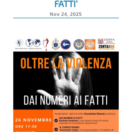
FATTI’
k
Nov 24, 2025