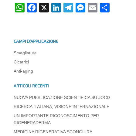
W
F
X
Li
T
M
E
C
h
a
n
el
e
m
o
at
c
k
e
ss
ail
n
s
e
e
gr
e
di
CAMPI D’APPLICAZIONE
A
b
dI
a
n
vi
Smagliature
p
o
n
m
g
di
Cicatrici
p
o
er
Anti-aging
k
ARTICOLI RECENTI
NUOVA PUBBLICAZIONE SCIENTIFICA SU JOCD
RICERCA ITALIANA, VISIONE INTERNAZIONALE
UN IMPORTANTE RICONOSCIMENTO PER
RIGENERADERMA
MEDICINA RIGENERATIVA SCONGIURA