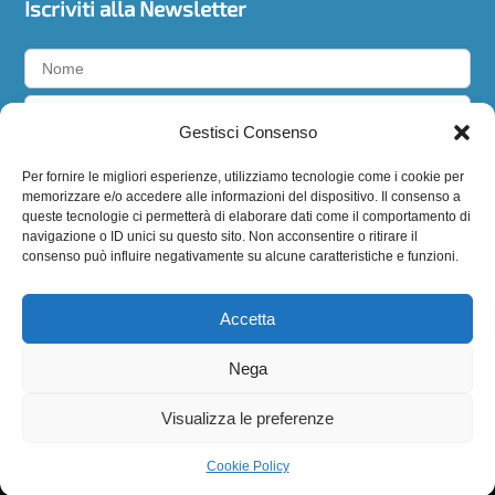
Iscriviti alla Newsletter
Gestisci Consenso
Accetto la
privacy policy
Per fornire le migliori esperienze, utilizziamo tecnologie come i cookie per
memorizzare e/o accedere alle informazioni del dispositivo. Il consenso a
queste tecnologie ci permetterà di elaborare dati come il comportamento di
navigazione o ID unici su questo sito. Non acconsentire o ritirare il
consenso può influire negativamente su alcune caratteristiche e funzioni.
Seguici
Accetta
Nega
Visualizza le preferenze
BIODERMOGENESI®
è un marchio registrato di
EXPO
ITALIA s.r.l
. – Firenze (Italy) –
Web Agency ZonaZero
Cookie Policy