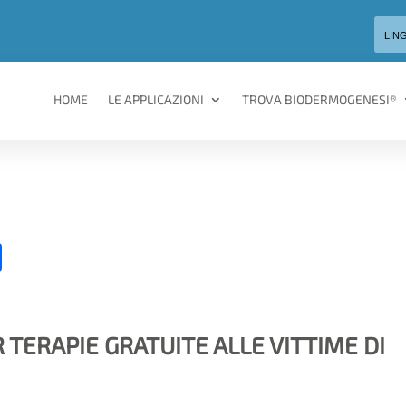
LIN
HOME
LE APPLICAZIONI
TROVA BIODERMOGENESI®
C
o
n
di
TERAPIE GRATUITE ALLE VITTIME DI
vi
di