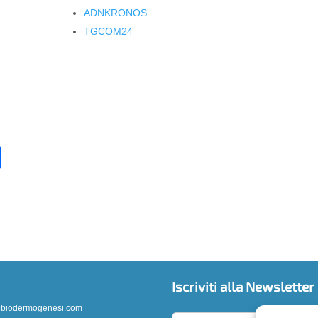
ADNKRONOS
TGCOM24
C
o
n
di
vi
di
Iscriviti alla Newsletter
@biodermogenesi.com