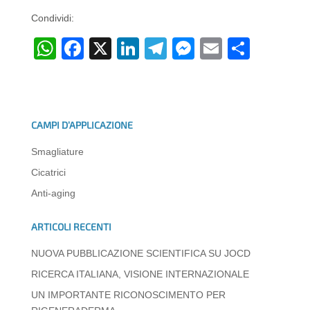
Condividi:
W
F
X
Li
T
M
E
C
h
a
n
el
e
m
o
at
c
k
e
ss
ail
n
s
e
e
gr
e
di
CAMPI D’APPLICAZIONE
A
b
dI
a
n
vi
Smagliature
p
o
n
m
g
di
Cicatrici
p
o
er
Anti-aging
k
ARTICOLI RECENTI
NUOVA PUBBLICAZIONE SCIENTIFICA SU JOCD
RICERCA ITALIANA, VISIONE INTERNAZIONALE
UN IMPORTANTE RICONOSCIMENTO PER