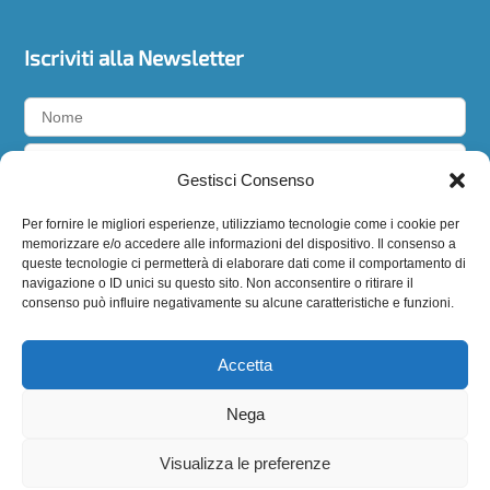
Iscriviti alla Newsletter
Gestisci Consenso
Accetto la
privacy policy
Per fornire le migliori esperienze, utilizziamo tecnologie come i cookie per
memorizzare e/o accedere alle informazioni del dispositivo. Il consenso a
queste tecnologie ci permetterà di elaborare dati come il comportamento di
navigazione o ID unici su questo sito. Non acconsentire o ritirare il
Seguici
consenso può influire negativamente su alcune caratteristiche e funzioni.
Accetta
Nega
Visualizza le preferenze
BIODERMOGENESI®
è un marchio registrato di
EXPO