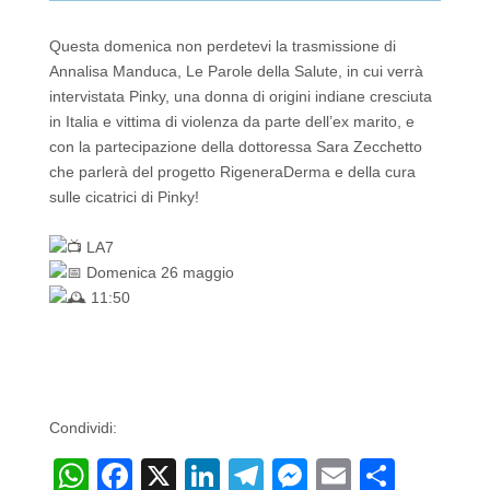
Questa domenica non perdetevi la trasmissione di
Annalisa Manduca, Le Parole della Salute, in cui verrà
intervistata Pinky, una donna di origini indiane cresciuta
in Italia e vittima di violenza da parte dell’ex marito, e
con la partecipazione della dottoressa Sara Zecchetto
che parlerà del progetto RigeneraDerma e della cura
sulle cicatrici di Pinky!
LA7
Domenica 26 maggio
11:50
Condividi:
W
F
X
Li
T
M
E
C