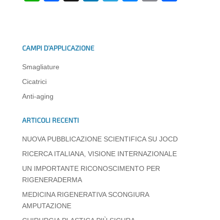
h
a
n
el
e
m
o
at
c
k
e
ss
ail
n
s
e
e
gr
e
di
CAMPI D’APPLICAZIONE
A
b
dI
a
n
vi
Smagliature
p
o
n
m
g
di
Cicatrici
p
o
er
Anti-aging
k
ARTICOLI RECENTI
NUOVA PUBBLICAZIONE SCIENTIFICA SU JOCD
RICERCA ITALIANA, VISIONE INTERNAZIONALE
UN IMPORTANTE RICONOSCIMENTO PER
RIGENERADERMA
MEDICINA RIGENERATIVA SCONGIURA
AMPUTAZIONE